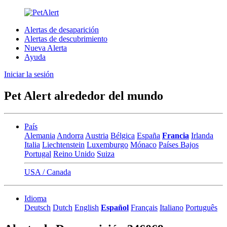
Alertas de desaparición
Alertas de descubrimiento
Nueva Alerta
Ayuda
Iniciar la sesión
Pet Alert alrededor del mundo
País
Alemania
Andorra
Austria
Bélgica
España
Francia
Irlanda
Italia
Liechtenstein
Luxemburgo
Mónaco
Países Bajos
Portugal
Reino Unido
Suiza
USA / Canada
Idioma
Deutsch
Dutch
English
Español
Français
Italiano
Português