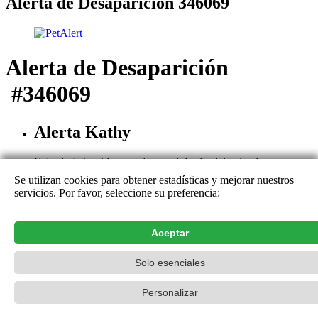
Alerta de Desaparición 346069
Alerta de Desaparición
#346069
Alerta Kathy
Esta alerta ha sido cerrada por el dueño del animal
Razón : L'émetteur de cette Alerte ne s'est plus manifesté,
Se utilizan cookies para obtener estadísticas y mejorar nuestros
malgré nos relances.
servicios. Por favor, seleccione su preferencia:
Esta alerta está cerrada. Los detalles y comentarios pueden ser
consultados únicamente por el emisor de la alerta. Gracias por su
Aceptar
ayuda y sus contribuciones.
Contacto
Solo esenciales
PetAlert La red oficial,
2015-2026
Personalizar