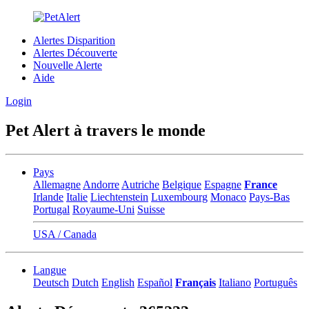
Alertes Disparition
Alertes Découverte
Nouvelle Alerte
Aide
Login
Pet Alert à travers le monde
Pays
Allemagne
Andorre
Autriche
Belgique
Espagne
France
Irlande
Italie
Liechtenstein
Luxembourg
Monaco
Pays-Bas
Portugal
Royaume-Uni
Suisse
USA / Canada
Langue
Deutsch
Dutch
English
Español
Français
Italiano
Português