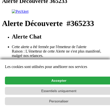
Alerte Découverte 365233
Alerte Découverte #365233
Alerte Chat
Cette alerte a été fermée par l'émetteur de l'alerte
Raison : L'émetteur de cette Alerte ne s'est plus manifesté,
malgré nos relances.
Cette alerte est close. Les détails et les remarques ne sont plus
Les cookies sont utilisées pour améliorer nos services
consultables, à l'exception de l'émetteur de l'alerte. Nous vous
remercions pour votre aide et vos contributions.
Aide
Accepter
Contact
Essentiels uniquement
PetAlert Le réseau officiel,
2015-2026
Personaliser