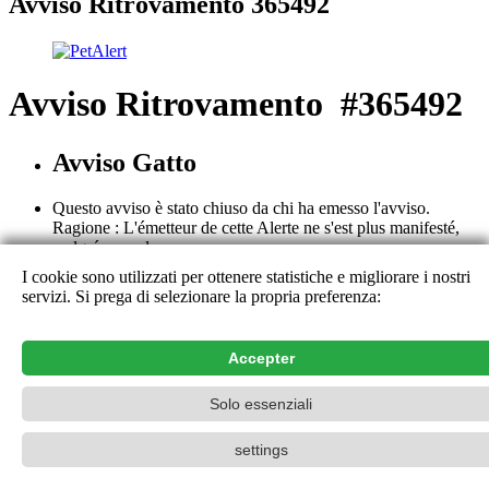
Avviso Ritrovamento 365492
Avviso Ritrovamento #365492
Avviso Gatto
Questo avviso è stato chiuso da chi ha emesso l'avviso.
Ragione : L'émetteur de cette Alerte ne s'est plus manifesté,
malgré nos relances.
I cookie sono utilizzati per ottenere statistiche e migliorare i nostri
Questo avviso è chiuso. Tutti i suoi dettagli non sono più
servizi. Si prega di selezionare la propria preferenza:
consultabili ad eccezione che per chi ha emesso l'avviso. Vi
ringraziamo per il vostro aiuto e per il vostro contributo.
Contatto
Accepter
PetAlert La rete di ricerca ufficiale,
2015-2026
Solo essenziali
settings