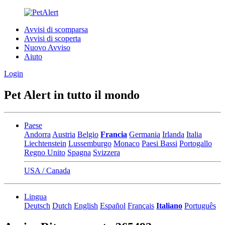
Avvisi di scomparsa
Avvisi di scoperta
Nuovo Avviso
Aiuto
Login
Pet Alert in tutto il mondo
Paese
Andorra
Austria
Belgio
Francia
Germania
Irlanda
Italia
Liechtenstein
Lussemburgo
Monaco
Paesi Bassi
Portogallo
Regno Unito
Spagna
Svizzera
USA / Canada
Lingua
Deutsch
Dutch
English
Español
Français
Italiano
Português