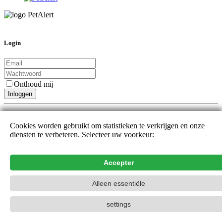
Login
Onthoud mij
Inloggen
Of registreer u met :
Cookies worden gebruikt om statistieken te verkrijgen en onze
diensten te verbeteren. Selecteer uw voorkeur:
Nieuwe gebruiker
Wachtwoord vergeten
Contact naam
Accepter
PetAlert Het officiële zoeknetwerk,
2015-2026
Alleen essentiële
settings