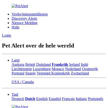
Verdwijningsmeldingen
Discovery Alerts
Nieuwe Melding
Hulp
Login
Pet Alert over de hele wereld
Land
Andorra
België
Duitsland
Frankrijk
Ierland
Italië
Liechtenstein
Luxemburg
Monaco
Nederland
Oostenrijk
Portugal
Spanje
Verenigd Koningkrijk
Zwitserland
USA / Canada
Taal
Deutsch
Dutch
English
Español
Français
Italiano
Português