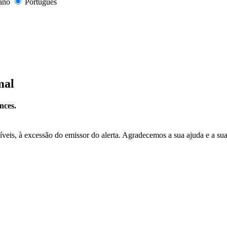
iano
Português
mal
nces.
níveis, à excessão do emissor do alerta. Agradecemos a sua ajuda e a su