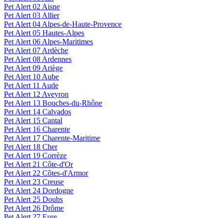
Pet Alert 02 Aisne
Pet Alert 03 Allier
Pet Alert 04 Alpes-de-Haute-Provence
Pet Alert 05 Hautes-Alpes
Pet Alert 06 Alpes-Maritimes
Pet Alert 07 Ardèche
Pet Alert 08 Ardennes
Pet Alert 09 Ariège
Pet Alert 10 Aube
Pet Alert 11 Aude
Pet Alert 12 Aveyron
Pet Alert 13 Bouches-du-Rhône
Pet Alert 14 Calvados
Pet Alert 15 Cantal
Pet Alert 16 Charente
Pet Alert 17 Charente-Maritime
Pet Alert 18 Cher
Pet Alert 19 Corrèze
Pet Alert 21 Côte-d'Or
Pet Alert 22 Côtes-d'Armor
Pet Alert 23 Creuse
Pet Alert 24 Dordogne
Pet Alert 25 Doubs
Pet Alert 26 Drôme
Pet Alert 27 Eure