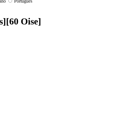
iano
Português
s][60 Oise]