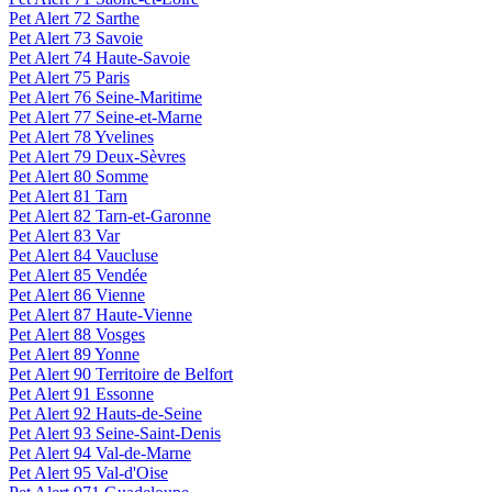
Pet Alert 72 Sarthe
Pet Alert 73 Savoie
Pet Alert 74 Haute-Savoie
Pet Alert 75 Paris
Pet Alert 76 Seine-Maritime
Pet Alert 77 Seine-et-Marne
Pet Alert 78 Yvelines
Pet Alert 79 Deux-Sèvres
Pet Alert 80 Somme
Pet Alert 81 Tarn
Pet Alert 82 Tarn-et-Garonne
Pet Alert 83 Var
Pet Alert 84 Vaucluse
Pet Alert 85 Vendée
Pet Alert 86 Vienne
Pet Alert 87 Haute-Vienne
Pet Alert 88 Vosges
Pet Alert 89 Yonne
Pet Alert 90 Territoire de Belfort
Pet Alert 91 Essonne
Pet Alert 92 Hauts-de-Seine
Pet Alert 93 Seine-Saint-Denis
Pet Alert 94 Val-de-Marne
Pet Alert 95 Val-d'Oise