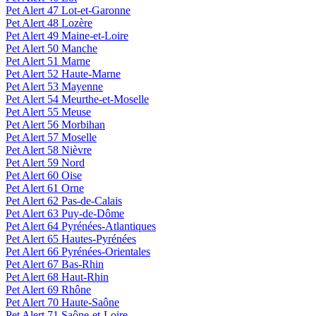
Pet Alert 47 Lot-et-Garonne
Pet Alert 48 Lozère
Pet Alert 49 Maine-et-Loire
Pet Alert 50 Manche
Pet Alert 51 Marne
Pet Alert 52 Haute-Marne
Pet Alert 53 Mayenne
Pet Alert 54 Meurthe-et-Moselle
Pet Alert 55 Meuse
Pet Alert 56 Morbihan
Pet Alert 57 Moselle
Pet Alert 58 Nièvre
Pet Alert 59 Nord
Pet Alert 60 Oise
Pet Alert 61 Orne
Pet Alert 62 Pas-de-Calais
Pet Alert 63 Puy-de-Dôme
Pet Alert 64 Pyrénées-Atlantiques
Pet Alert 65 Hautes-Pyrénées
Pet Alert 66 Pyrénées-Orientales
Pet Alert 67 Bas-Rhin
Pet Alert 68 Haut-Rhin
Pet Alert 69 Rhône
Pet Alert 70 Haute-Saône
Pet Alert 71 Saône-et-Loire