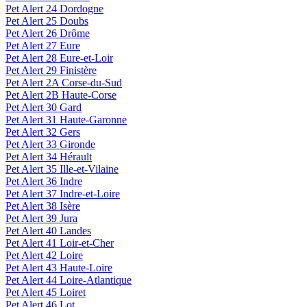
Pet Alert 24 Dordogne
Pet Alert 25 Doubs
Pet Alert 26 Drôme
Pet Alert 27 Eure
Pet Alert 28 Eure-et-Loir
Pet Alert 29 Finistère
Pet Alert 2A Corse-du-Sud
Pet Alert 2B Haute-Corse
Pet Alert 30 Gard
Pet Alert 31 Haute-Garonne
Pet Alert 32 Gers
Pet Alert 33 Gironde
Pet Alert 34 Hérault
Pet Alert 35 Ille-et-Vilaine
Pet Alert 36 Indre
Pet Alert 37 Indre-et-Loire
Pet Alert 38 Isère
Pet Alert 39 Jura
Pet Alert 40 Landes
Pet Alert 41 Loir-et-Cher
Pet Alert 42 Loire
Pet Alert 43 Haute-Loire
Pet Alert 44 Loire-Atlantique
Pet Alert 45 Loiret
Pet Alert 46 Lot