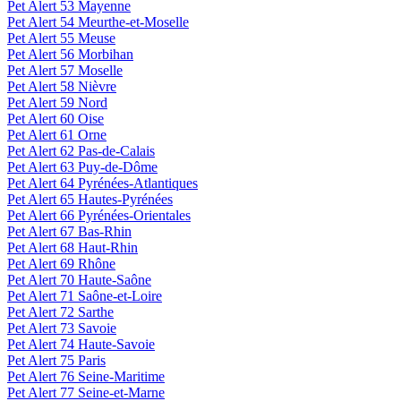
Pet Alert 53 Mayenne
Pet Alert 54 Meurthe-et-Moselle
Pet Alert 55 Meuse
Pet Alert 56 Morbihan
Pet Alert 57 Moselle
Pet Alert 58 Nièvre
Pet Alert 59 Nord
Pet Alert 60 Oise
Pet Alert 61 Orne
Pet Alert 62 Pas-de-Calais
Pet Alert 63 Puy-de-Dôme
Pet Alert 64 Pyrénées-Atlantiques
Pet Alert 65 Hautes-Pyrénées
Pet Alert 66 Pyrénées-Orientales
Pet Alert 67 Bas-Rhin
Pet Alert 68 Haut-Rhin
Pet Alert 69 Rhône
Pet Alert 70 Haute-Saône
Pet Alert 71 Saône-et-Loire
Pet Alert 72 Sarthe
Pet Alert 73 Savoie
Pet Alert 74 Haute-Savoie
Pet Alert 75 Paris
Pet Alert 76 Seine-Maritime
Pet Alert 77 Seine-et-Marne