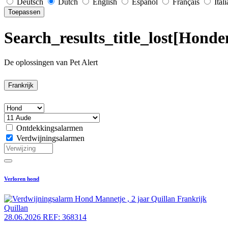
Deutsch
Dutch
English
Español
Français
Ital
Toepassen
Search_results_title_lost[Honde
De oplossingen van Pet Alert
Frankrijk
Ontdekkingsalarmen
Verdwijningsalarmen
Verloren hond
Quillan
28.06.2026
REF: 368314