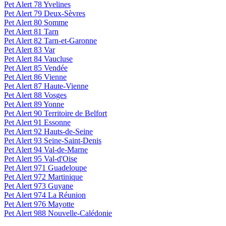
Pet Alert 78 Yvelines
Pet Alert 79 Deux-Sèvres
Pet Alert 80 Somme
Pet Alert 81 Tarn
Pet Alert 82 Tarn-et-Garonne
Pet Alert 83 Var
Pet Alert 84 Vaucluse
Pet Alert 85 Vendée
Pet Alert 86 Vienne
Pet Alert 87 Haute-Vienne
Pet Alert 88 Vosges
Pet Alert 89 Yonne
Pet Alert 90 Territoire de Belfort
Pet Alert 91 Essonne
Pet Alert 92 Hauts-de-Seine
Pet Alert 93 Seine-Saint-Denis
Pet Alert 94 Val-de-Marne
Pet Alert 95 Val-d'Oise
Pet Alert 971 Guadeloupe
Pet Alert 972 Martinique
Pet Alert 973 Guyane
Pet Alert 974 La Réunion
Pet Alert 976 Mayotte
Pet Alert 988 Nouvelle-Calédonie