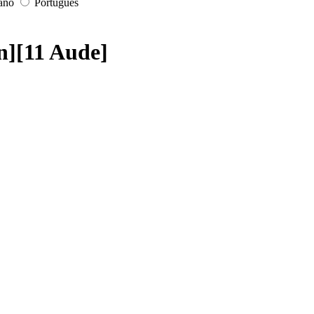
iano
Português
n][11 Aude]