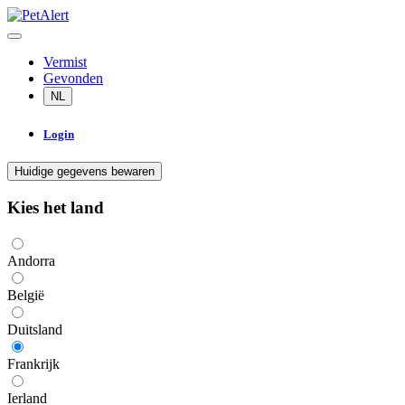
Vermist
Gevonden
NL
Login
Huidige gegevens bewaren
Kies het land
Andorra
België
Duitsland
Frankrijk
Ierland