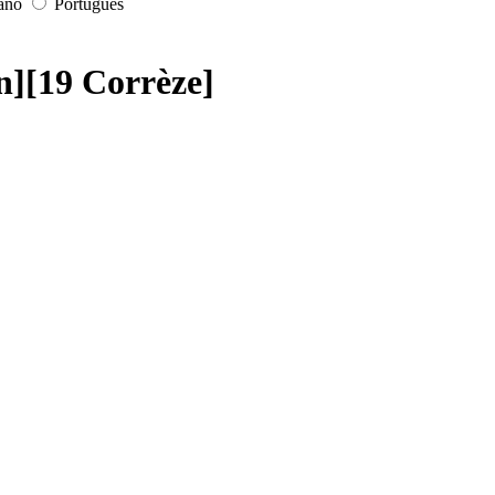
iano
Português
n][19 Corrèze]