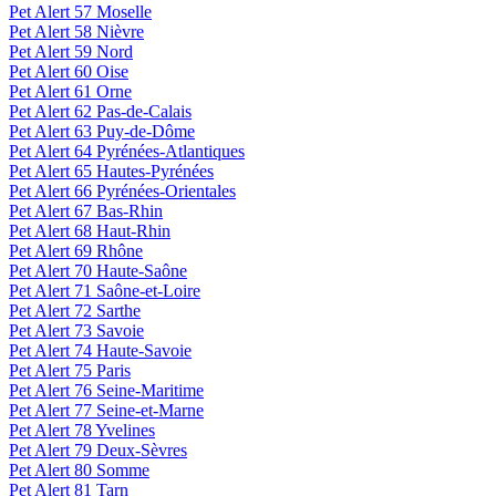
Pet Alert 57 Moselle
Pet Alert 58 Nièvre
Pet Alert 59 Nord
Pet Alert 60 Oise
Pet Alert 61 Orne
Pet Alert 62 Pas-de-Calais
Pet Alert 63 Puy-de-Dôme
Pet Alert 64 Pyrénées-Atlantiques
Pet Alert 65 Hautes-Pyrénées
Pet Alert 66 Pyrénées-Orientales
Pet Alert 67 Bas-Rhin
Pet Alert 68 Haut-Rhin
Pet Alert 69 Rhône
Pet Alert 70 Haute-Saône
Pet Alert 71 Saône-et-Loire
Pet Alert 72 Sarthe
Pet Alert 73 Savoie
Pet Alert 74 Haute-Savoie
Pet Alert 75 Paris
Pet Alert 76 Seine-Maritime
Pet Alert 77 Seine-et-Marne
Pet Alert 78 Yvelines
Pet Alert 79 Deux-Sèvres
Pet Alert 80 Somme
Pet Alert 81 Tarn