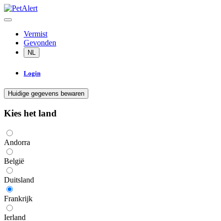
Vermist
Gevonden
NL
Login
Huidige gegevens bewaren
Kies het land
Andorra
België
Duitsland
Frankrijk
Ierland