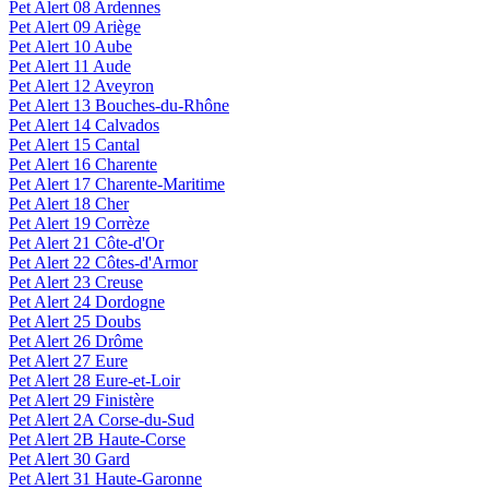
Pet Alert 08 Ardennes
Pet Alert 09 Ariège
Pet Alert 10 Aube
Pet Alert 11 Aude
Pet Alert 12 Aveyron
Pet Alert 13 Bouches-du-Rhône
Pet Alert 14 Calvados
Pet Alert 15 Cantal
Pet Alert 16 Charente
Pet Alert 17 Charente-Maritime
Pet Alert 18 Cher
Pet Alert 19 Corrèze
Pet Alert 21 Côte-d'Or
Pet Alert 22 Côtes-d'Armor
Pet Alert 23 Creuse
Pet Alert 24 Dordogne
Pet Alert 25 Doubs
Pet Alert 26 Drôme
Pet Alert 27 Eure
Pet Alert 28 Eure-et-Loir
Pet Alert 29 Finistère
Pet Alert 2A Corse-du-Sud
Pet Alert 2B Haute-Corse
Pet Alert 30 Gard
Pet Alert 31 Haute-Garonne