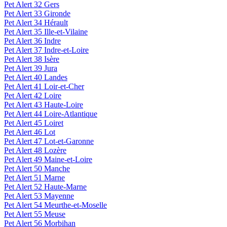
Pet Alert 32 Gers
Pet Alert 33 Gironde
Pet Alert 34 Hérault
Pet Alert 35 Ille-et-Vilaine
Pet Alert 36 Indre
Pet Alert 37 Indre-et-Loire
Pet Alert 38 Isère
Pet Alert 39 Jura
Pet Alert 40 Landes
Pet Alert 41 Loir-et-Cher
Pet Alert 42 Loire
Pet Alert 43 Haute-Loire
Pet Alert 44 Loire-Atlantique
Pet Alert 45 Loiret
Pet Alert 46 Lot
Pet Alert 47 Lot-et-Garonne
Pet Alert 48 Lozère
Pet Alert 49 Maine-et-Loire
Pet Alert 50 Manche
Pet Alert 51 Marne
Pet Alert 52 Haute-Marne
Pet Alert 53 Mayenne
Pet Alert 54 Meurthe-et-Moselle
Pet Alert 55 Meuse
Pet Alert 56 Morbihan