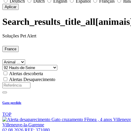
Deutsch
Dutch
English
Español
Français
Ital
Aplicar
Search_results_title_all[animai
Soluções Pet Alert
France
Alertas descoberta
Alertas Desaparecimento
Gato perdido
TOP
Villeneuve-la-Garenne
02.08.2026
REF: 371080