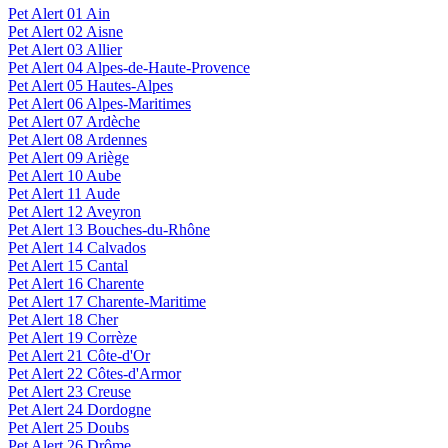
Pet Alert 01 Ain
Pet Alert 02 Aisne
Pet Alert 03 Allier
Pet Alert 04 Alpes-de-Haute-Provence
Pet Alert 05 Hautes-Alpes
Pet Alert 06 Alpes-Maritimes
Pet Alert 07 Ardèche
Pet Alert 08 Ardennes
Pet Alert 09 Ariège
Pet Alert 10 Aube
Pet Alert 11 Aude
Pet Alert 12 Aveyron
Pet Alert 13 Bouches-du-Rhône
Pet Alert 14 Calvados
Pet Alert 15 Cantal
Pet Alert 16 Charente
Pet Alert 17 Charente-Maritime
Pet Alert 18 Cher
Pet Alert 19 Corrèze
Pet Alert 21 Côte-d'Or
Pet Alert 22 Côtes-d'Armor
Pet Alert 23 Creuse
Pet Alert 24 Dordogne
Pet Alert 25 Doubs
Pet Alert 26 Drôme