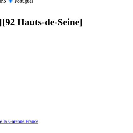
iano
Português
s][92 Hauts-de-Seine]