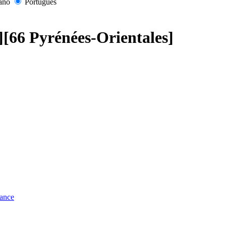
iano
Português
s][66 Pyrénées-Orientales]