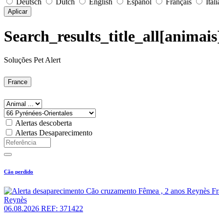
Deutsch
Dutch
English
Español
Français
Ital
Aplicar
Search_results_title_all[animai
Soluções Pet Alert
France
Alertas descoberta
Alertas Desaparecimento
Cão perdido
Reynès
06.08.2026
REF: 371422